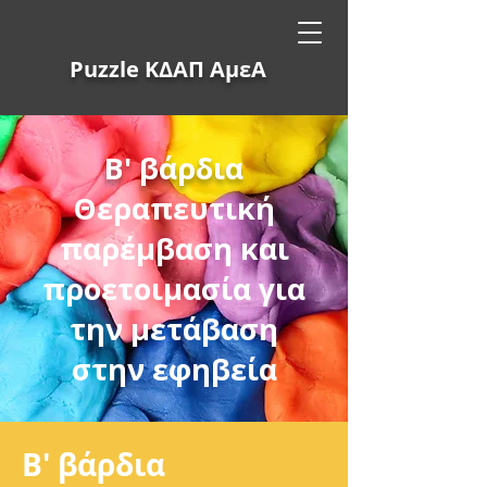
Puzzle ΚΔΑΠ ΑμεΑ
Β' βάρδια
Θεραπευτική
παρέμβαση και
προετοιμασία για
την μετάβαση
στην εφηβεία
Β' βάρδια