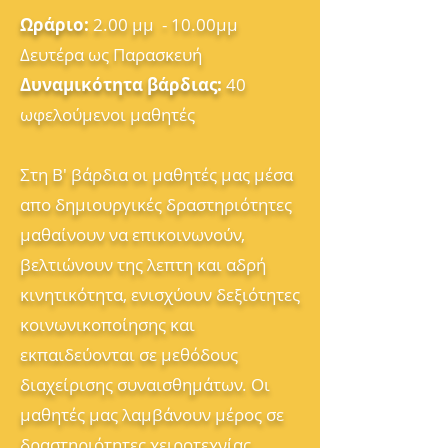
Ωράριο:
2.00 μμ - 10.00μμ
Δευτέρα ως Παρασκευή
Δυναμικότητα βάρδιας:
40
ωφελούμενοι μαθητές
Στη Β' βάρδια οι μαθητές μας μέσα
απο δημιουργικές δραστηριότητες
μαθαίνουν να επικοινωνούν,
βελτιώνουν της λεπτη και αδρή
κινητικότητα, ενισχύουν δεξιότητες
κοινωνικοποίησης και
εκπαιδεύονται σε μεθόδους
διαχείρισης συναισθημάτων. Οι
μαθητές μας λαμβάνουν μέρος σε
δραστηριότητες χειροτεχνίας,