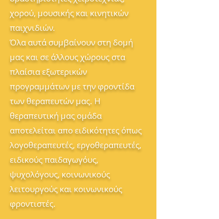
χορού, μουσικής και κινητικών
παιχνιδιών.
Όλα αυτά συμβαίνουν στη δομή
μας και σε άλλους χώρους στα
πλαίσια εξωτερικών
προγραμμάτων με την φροντίδα
των θεραπευτών μας. Η
θεραπευτική μας ομάδα
αποτελείται απο ειδικότητες όπως
λογοθεραπευτές, εργοθεραπευτές,
ειδικούς παιδαγωγόυς,
ψυχολόγους, κοινωνικούς
λειτουργούς και κοινωνικούς
φροντιστές.