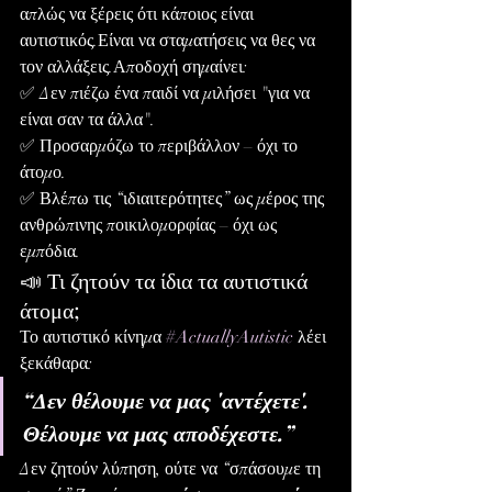
απλώς να ξέρεις ότι κάποιος είναι 
αυτιστικός.Είναι να σταματήσεις να θες να 
τον αλλάξεις.Αποδοχή σημαίνει:
✅ Δεν πιέζω ένα παιδί να μιλήσει "για να 
είναι σαν τα άλλα".
✅ Προσαρμόζω το περιβάλλον – όχι το 
άτομο.
✅ Βλέπω τις “ιδιαιτερότητες” ως μέρος της 
ανθρώπινης ποικιλομορφίας – όχι ως 
εμπόδια.
📣 Τι ζητούν τα ίδια τα αυτιστικά 
άτομα;
Το αυτιστικό κίνημα 
#ActuallyAutistic
 λέει 
ξεκάθαρα:
“Δεν θέλουμε να μας 'αντέχετε'. 
Θέλουμε να μας αποδέχεστε.”
Δεν ζητούν λύπηση, ούτε να “σπάσουμε τη 