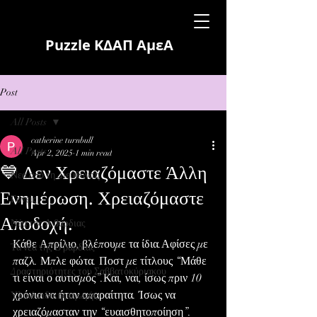
Puzzle ΚΔΑΠ ΑμεΑ
Post
All Posts
catherine turnbull
All Posts
Apr 2, 2025
1 min read
💙 Δεν Χρειαζόμαστε Άλλη
Νεα από τη Διεύθυνση
Ενημέρωση. Χρειαζόμαστε
Γονείς
Αποδοχή.
Νέα της Α βάρδιας
Κάθε Απρίλιο, βλέπουμε τα ίδια.Αφίσες με 
Τα νέα της Β βάρδιας
παζλ. Μπλε φώτα. Ποστ με τίτλους “Μάθε 
Δραστηριότητες του Σαββατοκύριακου
τι είναι ο αυτισμός”.Και, ναι, ίσως πριν 10 
χρόνια να ήταν απαραίτητα. Ίσως να 
Υλικό ειδικής αγωγής
χρειαζόμασταν την “ευαισθητοποίηση”.