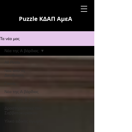
Puzzle ΚΔΑΠ ΑμεΑ
Τα νέα μας
Νέα της Α βάρδιας
All Posts
Νεα από τη
Διεύθυνση
Γονείς
Νέα της Α βάρδιας
Τα νέα της Β βάρδιας
Δραστηριότητες του
Σαββατοκύριακου
Υλικό ειδικής αγωγής