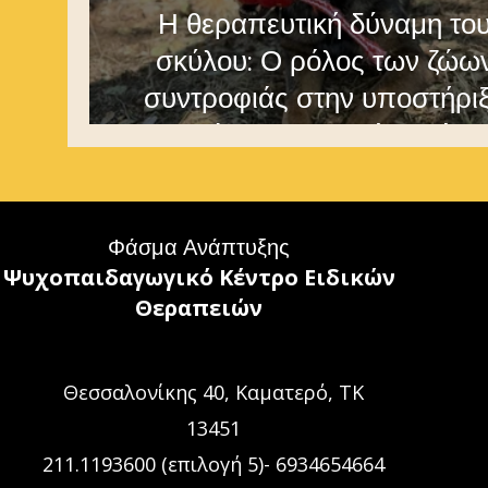
Η θεραπευτική δύναμη το
σκύλου: Ο ρόλος των ζώω
συντροφιάς στην υποστήρι
παιδιών με αυτισμό και άλλ
αναπηρίες
Φάσμα Ανάπτυξης
Ψυχοπαιδαγωγικό Κέντρο
Ειδικών
Θεραπειών
Θεσσαλονίκης 40, Καματερό, ΤΚ
13451
211.1193600 (επιλογή 5)- 6934654664