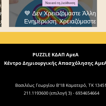
Νεα από τη Διεύθυνση
υ
ν
💙 Δεν Χρειαζόμαστε Άλλη
ξη
Ενημέρωση. Χρειαζόμαστε
ες
Αποδοχή.
PUZZLE ΚΔΑΠ ΑμεΑ
Κέντρο Δημιουργικής Απασχόλησης Αμε
Βασιλέως Γεωργίου Β'18 Καματερό, ΤΚ 1345
211.1193600 (επιλογή 3) - 6934654664